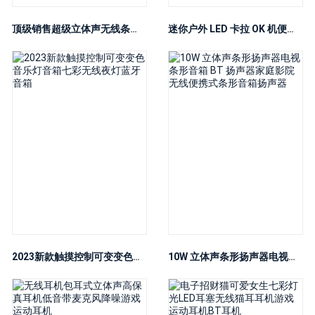
顶级销售超级立体声无线条形音箱扬声器 5.1 家庭影院功放系统扬声器喇叭
迷你户外 LED 卡拉 OK 机便携式扩音器蓝牙无线 KTV 扬声器，带 2 个麦克风，适合成人和儿童
2023新款触摸控制可变变色音乐灯音箱七彩无线夜灯蓝牙音箱
10W 立体声条形扬声器电视条形音箱 BT 扬声器家庭影院无线便携式条形音箱扬声器